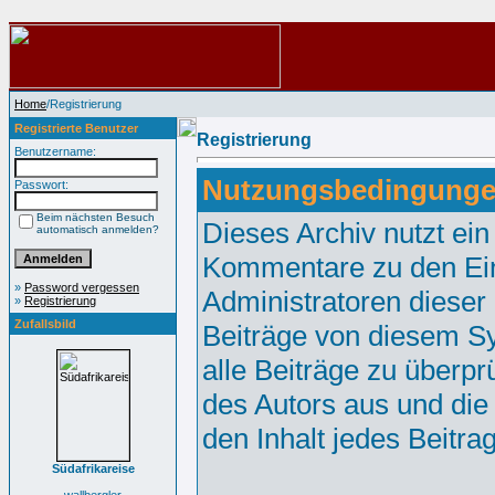
Home
/Registrierung
Registrierte Benutzer
Registrierung
Benutzername:
Nutzungsbedingunge
Passwort:
Beim nächsten Besuch
Dieses Archiv nutzt e
automatisch anmelden?
Kommentare zu den Ei
»
Password vergessen
Administratoren dieser
»
Registrierung
Zufallsbild
Beiträge von diesem Sy
alle Beiträge zu überpr
des Autors aus und die
den Inhalt jedes Beitr
Südafrikareise