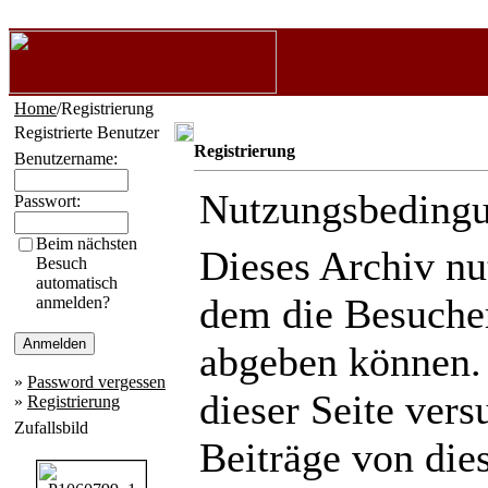
Home
/Registrierung
Registrierte Benutzer
Registrierung
Benutzername:
Nutzungsbeding
Passwort:
Beim nächsten
Dieses Archiv n
Besuch
automatisch
dem die Besuche
anmelden?
abgeben können.
»
Password vergessen
dieser Seite ver
»
Registrierung
Zufallsbild
Beiträge von die