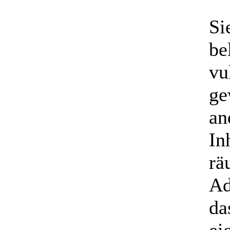
Si
be
vu
ge
an
In
rä
Ad
da