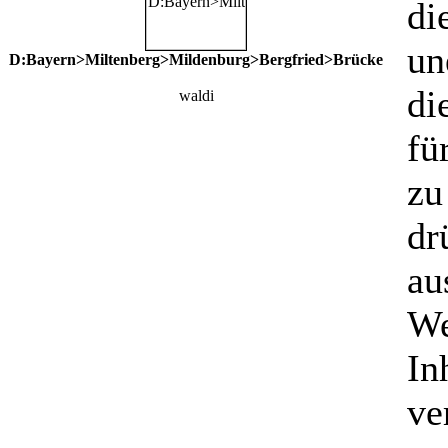
di
un
D:Bayern>Miltenberg>Mildenburg>Bergfried>Brücke
di
waldi
fü
zu
dr
au
We
In
ve