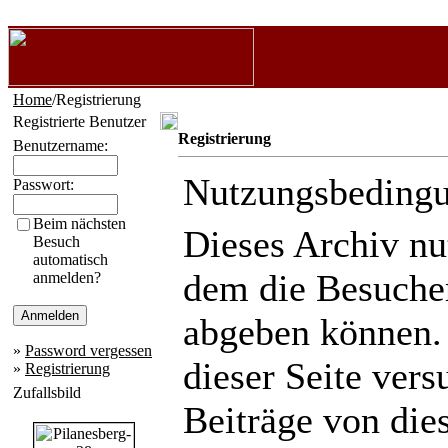
Home
/Registrierung
Registrierte Benutzer
Registrierung
Benutzername:
Nutzungsbeding
Passwort:
Beim nächsten
Dieses Archiv n
Besuch
automatisch
dem die Besuche
anmelden?
abgeben können.
»
Password vergessen
dieser Seite ver
»
Registrierung
Zufallsbild
Beiträge von die