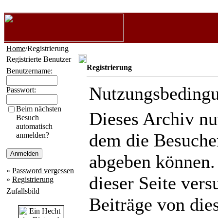
Home
/Registrierung
Registrierte Benutzer
Registrierung
Benutzername:
Nutzungsbeding
Passwort:
Beim nächsten
Dieses Archiv n
Besuch
automatisch
dem die Besuche
anmelden?
abgeben können.
»
Password vergessen
dieser Seite ver
»
Registrierung
Zufallsbild
Beiträge von die