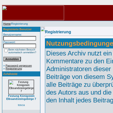
Home
/Registrierung
Registrierte Benutzer
Registrierung
Benutzername:
Nutzungsbedingunge
Passwort:
Beim nächsten Besuch
Dieses Archiv nutzt e
automatisch anmelden?
Kommentare zu den Ei
»
Password vergessen
Administratoren dieser
»
Registrierung
Zufallsbild
Beiträge von diesem Sy
alle Beiträge zu überpr
des Autors aus und die
Festung Königstein
den Inhalt jedes Beitr
Elbsandsteingebirge 7
tosca