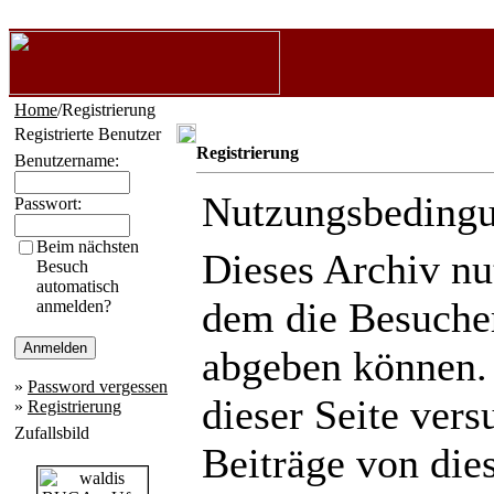
Home
/Registrierung
Registrierte Benutzer
Registrierung
Benutzername:
Nutzungsbeding
Passwort:
Beim nächsten
Dieses Archiv n
Besuch
automatisch
dem die Besuche
anmelden?
abgeben können.
»
Password vergessen
dieser Seite ver
»
Registrierung
Zufallsbild
Beiträge von die