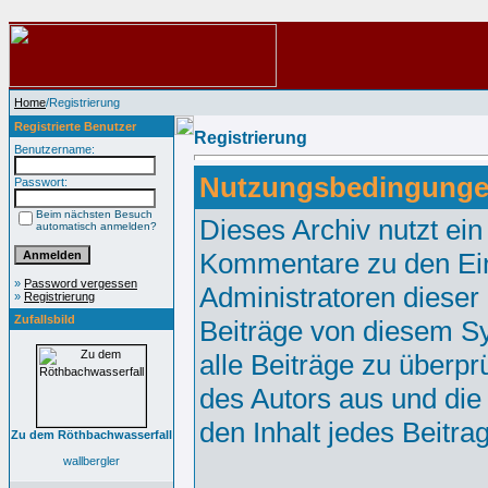
Home
/Registrierung
Registrierte Benutzer
Registrierung
Benutzername:
Nutzungsbedingunge
Passwort:
Beim nächsten Besuch
Dieses Archiv nutzt e
automatisch anmelden?
Kommentare zu den Ei
»
Password vergessen
Administratoren dieser
»
Registrierung
Zufallsbild
Beiträge von diesem Sy
alle Beiträge zu überpr
des Autors aus und die
den Inhalt jedes Beitr
Zu dem Röthbachwasserfall
wallbergler