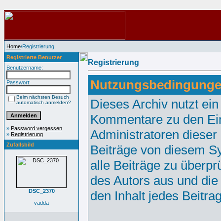
Home
/Registrierung
Registrierte Benutzer
Registrierung
Benutzername:
Nutzungsbedingunge
Passwort:
Beim nächsten Besuch
Dieses Archiv nutzt e
automatisch anmelden?
Kommentare zu den Ei
»
Password vergessen
Administratoren dieser
»
Registrierung
Zufallsbild
Beiträge von diesem Sy
alle Beiträge zu überpr
des Autors aus und die
DSC_2370
den Inhalt jedes Beitr
vadda