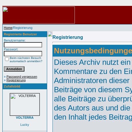
Home
/Registrierung
Registrierte Benutzer
Registrierung
Benutzername:
Nutzungsbedingunge
Passwort:
Beim nächsten Besuch
Dieses Archiv nutzt e
automatisch anmelden?
Kommentare zu den Ei
»
Password vergessen
Administratoren dieser
»
Registrierung
Zufallsbild
Beiträge von diesem Sy
alle Beiträge zu überpr
des Autors aus und die
den Inhalt jedes Beitr
VOLTERRA
Lucky