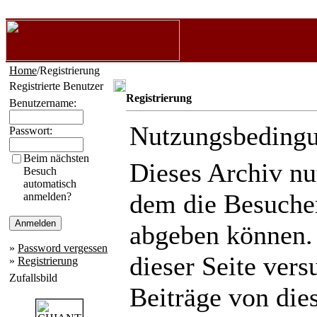
Home
/Registrierung
Registrierte Benutzer
Registrierung
Benutzername:
Nutzungsbeding
Passwort:
Beim nächsten
Dieses Archiv n
Besuch
automatisch
dem die Besuche
anmelden?
abgeben können.
»
Password vergessen
dieser Seite ver
»
Registrierung
Zufallsbild
Beiträge von die