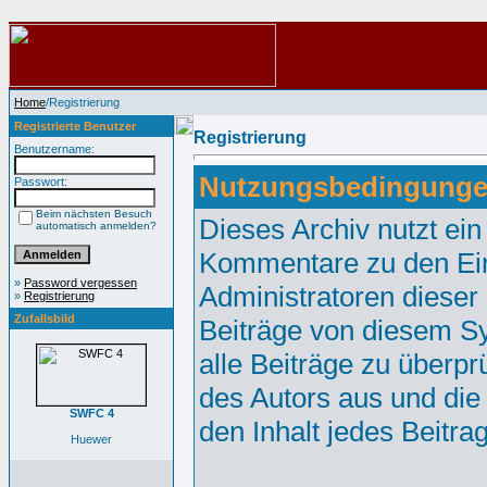
Home
/Registrierung
Registrierte Benutzer
Registrierung
Benutzername:
Nutzungsbedingunge
Passwort:
Beim nächsten Besuch
Dieses Archiv nutzt e
automatisch anmelden?
Kommentare zu den Ei
»
Password vergessen
Administratoren dieser
»
Registrierung
Zufallsbild
Beiträge von diesem Sy
alle Beiträge zu überpr
des Autors aus und die
SWFC 4
den Inhalt jedes Beitr
Huewer