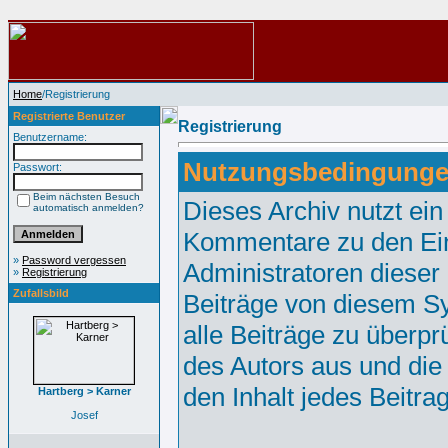
Home
/Registrierung
Registrierte Benutzer
Registrierung
Benutzername:
Nutzungsbedingunge
Passwort:
Beim nächsten Besuch
Dieses Archiv nutzt e
automatisch anmelden?
Kommentare zu den Ei
»
Password vergessen
Administratoren dieser
»
Registrierung
Zufallsbild
Beiträge von diesem Sy
alle Beiträge zu überpr
des Autors aus und die
den Inhalt jedes Beitr
Hartberg > Karner
Josef