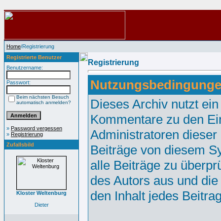
Home
/Registrierung
Registrierte Benutzer
Registrierung
Benutzername:
Nutzungsbedingunge
Passwort:
Beim nächsten Besuch
Dieses Archiv nutzt e
automatisch anmelden?
Kommentare zu den Ei
»
Password vergessen
Administratoren dieser
»
Registrierung
Zufallsbild
Beiträge von diesem Sy
alle Beiträge zu überpr
des Autors aus und die
den Inhalt jedes Beitr
Kloster Weltenburg
Dieter