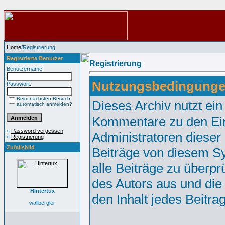
Home
/Registrierung
Registrierte Benutzer
Registrierung
Benutzername:
Nutzungsbedingunge
Passwort:
Beim nächsten Besuch
Dieses Archiv nutzt e
automatisch anmelden?
Kommentare zu den Ei
»
Password vergessen
Administratoren dieser
»
Registrierung
Zufallsbild
Beiträge von diesem Sy
alle Beiträge zu überpr
des Autors aus und die
Hintertux
den Inhalt jedes Beitr
wallbergler