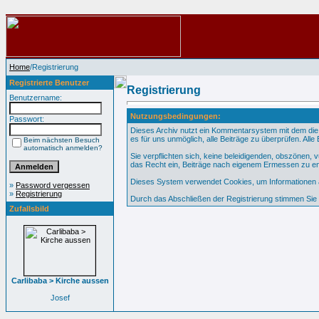
Home
/Registrierung
Registrierte Benutzer
Registrierung
Benutzername:
Nutzungsbedingungen:
Passwort:
Dieses Archiv nutzt ein Kommentarsystem mit dem die
es für uns unmöglich, alle Beiträge zu überprüfen. All
Beim nächsten Besuch
automatisch anmelden?
Sie verpflichten sich, keine beleidigenden, obszönen,
das Recht ein, Beiträge nach eigenem Ermessen zu en
Dieses System verwendet Cookies, um Informationen au
»
Password vergessen
»
Registrierung
Durch das Abschließen der Registrierung stimmen Si
Zufallsbild
Carlibaba > Kirche aussen
Josef