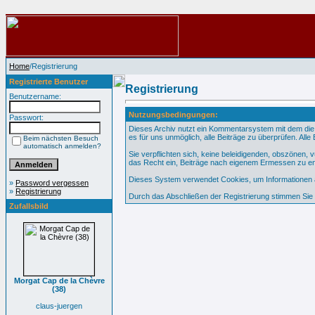
Home
/Registrierung
Registrierte Benutzer
Registrierung
Benutzername:
Nutzungsbedingungen:
Passwort:
Dieses Archiv nutzt ein Kommentarsystem mit dem die
es für uns unmöglich, alle Beiträge zu überprüfen. All
Beim nächsten Besuch
automatisch anmelden?
Sie verpflichten sich, keine beleidigenden, obszönen,
das Recht ein, Beiträge nach eigenem Ermessen zu en
Dieses System verwendet Cookies, um Informationen au
»
Password vergessen
»
Registrierung
Durch das Abschließen der Registrierung stimmen Si
Zufallsbild
Morgat Cap de la Chèvre
(38)
claus-juergen