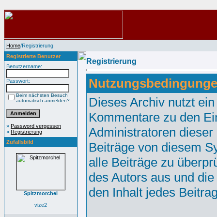
Home
/Registrierung
Registrierte Benutzer
Registrierung
Benutzername:
Nutzungsbedingunge
Passwort:
Beim nächsten Besuch
Dieses Archiv nutzt e
automatisch anmelden?
Kommentare zu den Ei
»
Password vergessen
Administratoren dieser
»
Registrierung
Zufallsbild
Beiträge von diesem Sy
alle Beiträge zu überpr
des Autors aus und die
den Inhalt jedes Beitr
Spitzmorchel
vize2