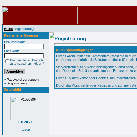
Home
/Registrierung
Registrierte Benutzer
Registrierung
Benutzername:
Nutzungsbedingungen:
Passwort:
Dieses Archiv nutzt ein Kommentarsystem mit dem die
es für uns unmöglich, alle Beiträge zu überprüfen. All
Beim nächsten Besuch
automatisch anmelden?
Sie verpflichten sich, keine beleidigenden, obszönen,
das Recht ein, Beiträge nach eigenem Ermessen zu en
Dieses System verwendet Cookies, um Informationen au
»
Password vergessen
»
Registrierung
Durch das Abschließen der Registrierung stimmen Si
Zufallsbild
P1020506
tosca