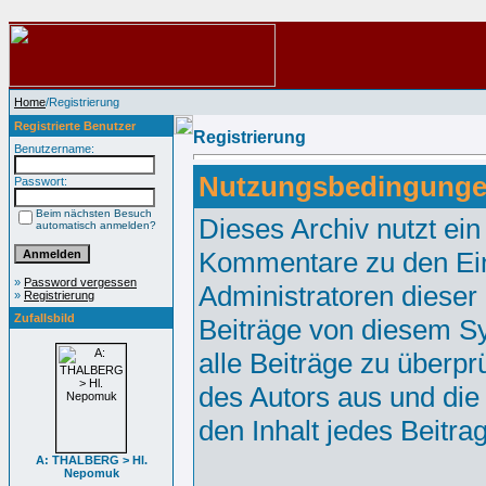
Home
/Registrierung
Registrierte Benutzer
Registrierung
Benutzername:
Nutzungsbedingunge
Passwort:
Beim nächsten Besuch
Dieses Archiv nutzt e
automatisch anmelden?
Kommentare zu den Ei
»
Password vergessen
Administratoren dieser
»
Registrierung
Zufallsbild
Beiträge von diesem Sy
alle Beiträge zu überpr
des Autors aus und die
den Inhalt jedes Beitr
A: THALBERG > Hl.
Nepomuk