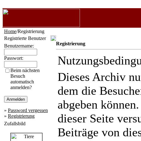
Home
/Registrierung
Registrierte Benutzer
Registrierung
Benutzername:
Nutzungsbeding
Passwort:
Beim nächsten
Dieses Archiv n
Besuch
automatisch
dem die Besuche
anmelden?
abgeben können.
»
Password vergessen
dieser Seite ver
»
Registrierung
Zufallsbild
Beiträge von die