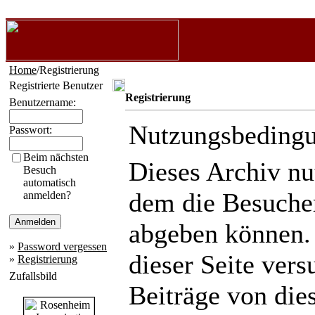
Home
/Registrierung
Registrierte Benutzer
Registrierung
Benutzername:
Nutzungsbeding
Passwort:
Beim nächsten
Dieses Archiv n
Besuch
automatisch
dem die Besuche
anmelden?
abgeben können.
»
Password vergessen
dieser Seite ver
»
Registrierung
Zufallsbild
Beiträge von die