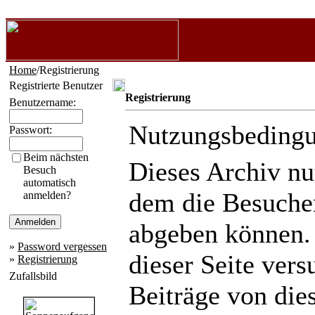
Home
/Registrierung
Registrierte Benutzer
Registrierung
Benutzername:
Nutzungsbeding
Passwort:
Beim nächsten
Dieses Archiv n
Besuch
automatisch
dem die Besuche
anmelden?
abgeben können.
»
Password vergessen
dieser Seite ver
»
Registrierung
Zufallsbild
Beiträge von die