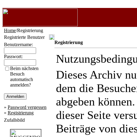
Home
/Registrierung
Registrierte Benutzer
Registrierung
Benutzername:
Nutzungsbeding
Passwort:
Beim nächsten
Dieses Archiv n
Besuch
automatisch
dem die Besuche
anmelden?
abgeben können.
»
Password vergessen
dieser Seite ver
»
Registrierung
Zufallsbild
Beiträge von die