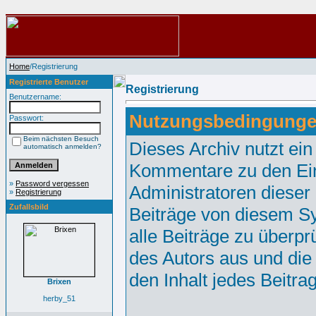
Home
/Registrierung
Registrierte Benutzer
Registrierung
Benutzername:
Nutzungsbedingunge
Passwort:
Beim nächsten Besuch
Dieses Archiv nutzt e
automatisch anmelden?
Kommentare zu den Ei
»
Password vergessen
Administratoren dieser
»
Registrierung
Zufallsbild
Beiträge von diesem Sy
alle Beiträge zu überpr
des Autors aus und die
den Inhalt jedes Beitr
Brixen
herby_51