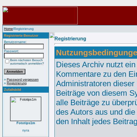
Home
/Registrierung
Registrierte Benutzer
Registrierung
Benutzername:
Nutzungsbedingunge
Passwort:
Beim nächsten Besuch
Dieses Archiv nutzt e
automatisch anmelden?
Kommentare zu den Ei
»
Password vergessen
Administratoren dieser
»
Registrierung
Zufallsbild
Beiträge von diesem Sy
alle Beiträge zu überpr
des Autors aus und die
den Inhalt jedes Beitr
Fototips1m
nyra