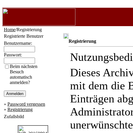
Home
/Registrierung
Registrierte Benutzer
Registrierung
Benutzername:
Nutzungsbed
Passwort:
Beim nächsten
Dieses Archi
Besuch
automatisch
mit dem die 
anmelden?
Einträgen ab
»
Password vergessen
Administrator
»
Registrierung
Zufallsbild
unerwünschte