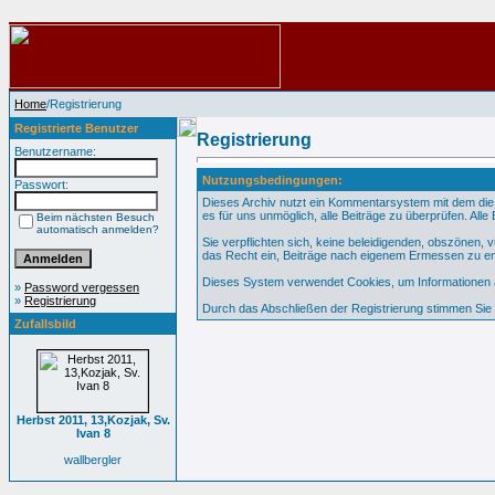
Home
/Registrierung
Registrierte Benutzer
Registrierung
Benutzername:
Nutzungsbedingungen:
Passwort:
Dieses Archiv nutzt ein Kommentarsystem mit dem die
es für uns unmöglich, alle Beiträge zu überprüfen. All
Beim nächsten Besuch
automatisch anmelden?
Sie verpflichten sich, keine beleidigenden, obszönen,
das Recht ein, Beiträge nach eigenem Ermessen zu en
Dieses System verwendet Cookies, um Informationen au
»
Password vergessen
»
Registrierung
Durch das Abschließen der Registrierung stimmen Si
Zufallsbild
Herbst 2011, 13,Kozjak, Sv.
Ivan 8
wallbergler