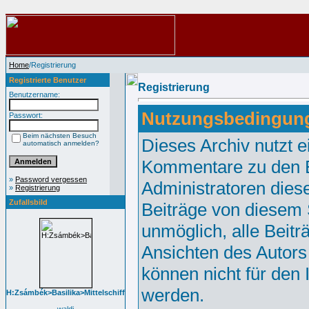
Home
/Registrierung
Registrierte Benutzer
Registrierung
Benutzername:
Nutzungsbedingun
Passwort:
Beim nächsten Besuch
Dieses Archiv nutzt
automatisch anmelden?
Kommentare zu den E
»
Password vergessen
Administratoren dies
»
Registrierung
Zufallsbild
Beiträge von diesem S
unmöglich, alle Beitr
Ansichten des Autors
können nicht für den 
werden.
H:Zsámbék>Basilika>Mittelschiff