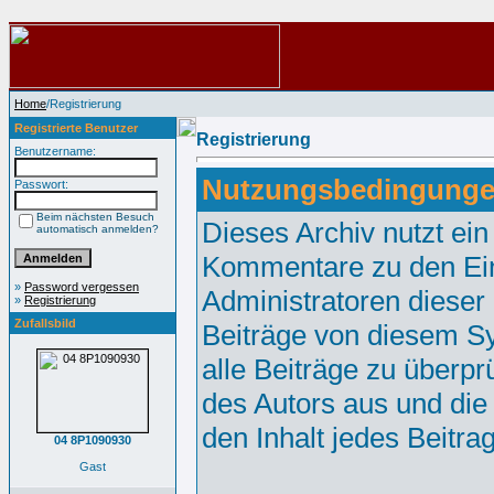
Home
/Registrierung
Registrierte Benutzer
Registrierung
Benutzername:
Nutzungsbedingunge
Passwort:
Beim nächsten Besuch
Dieses Archiv nutzt e
automatisch anmelden?
Kommentare zu den Ei
»
Password vergessen
Administratoren dieser
»
Registrierung
Zufallsbild
Beiträge von diesem Sy
alle Beiträge zu überpr
des Autors aus und die
den Inhalt jedes Beitr
04 8P1090930
Gast