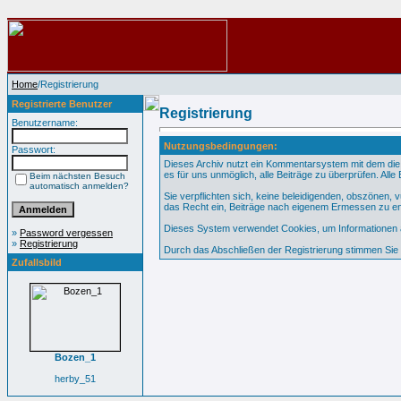
Home
/Registrierung
Registrierte Benutzer
Registrierung
Benutzername:
Nutzungsbedingungen:
Passwort:
Dieses Archiv nutzt ein Kommentarsystem mit dem die
es für uns unmöglich, alle Beiträge zu überprüfen. All
Beim nächsten Besuch
automatisch anmelden?
Sie verpflichten sich, keine beleidigenden, obszönen,
das Recht ein, Beiträge nach eigenem Ermessen zu en
Dieses System verwendet Cookies, um Informationen au
»
Password vergessen
»
Registrierung
Durch das Abschließen der Registrierung stimmen Si
Zufallsbild
Bozen_1
herby_51