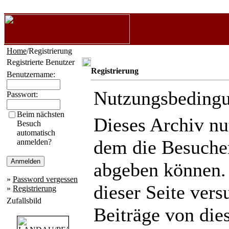
Home
/Registrierung
Registrierte Benutzer
Registrierung
Benutzername:
Nutzungsbeding
Passwort:
Beim nächsten
Dieses Archiv n
Besuch
automatisch
dem die Besuche
anmelden?
abgeben können.
»
Password vergessen
dieser Seite ver
»
Registrierung
Zufallsbild
Beiträge von die