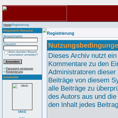
Home
/Registrierung
Registrierte Benutzer
Registrierung
Benutzername:
Nutzungsbedingunge
Passwort:
Beim nächsten Besuch
Dieses Archiv nutzt e
automatisch anmelden?
Kommentare zu den Ei
»
Password vergessen
Administratoren dieser
»
Registrierung
Zufallsbild
Beiträge von diesem Sy
alle Beiträge zu überpr
des Autors aus und die
den Inhalt jedes Beitr
Ulm1i