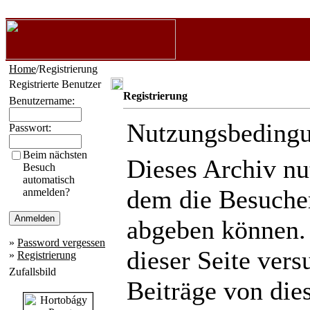
Home
/Registrierung
Registrierte Benutzer
Registrierung
Benutzername:
Nutzungsbeding
Passwort:
Beim nächsten
Dieses Archiv n
Besuch
automatisch
dem die Besuche
anmelden?
abgeben können.
»
Password vergessen
dieser Seite ver
»
Registrierung
Zufallsbild
Beiträge von die