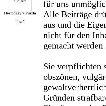
für uns unmöglich
Alle Beiträge dr
Hortobágy > Puszta
Josef
aus und die Eige
nicht für den Inh
gemacht werden.
Sie verpflichten 
obszönen, vulgä
gewaltverherrlic
Gründen strafbare