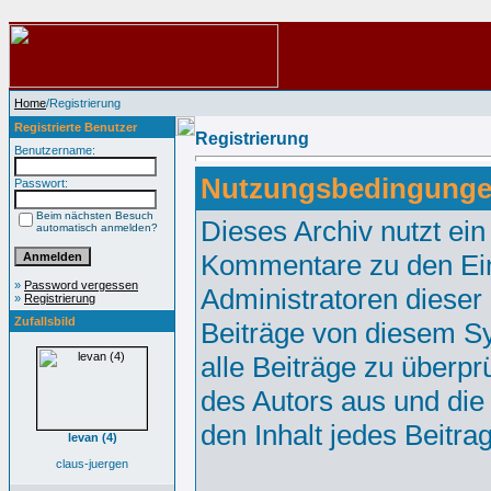
Home
/Registrierung
Registrierte Benutzer
Registrierung
Benutzername:
Nutzungsbedingunge
Passwort:
Beim nächsten Besuch
Dieses Archiv nutzt e
automatisch anmelden?
Kommentare zu den Ei
»
Password vergessen
Administratoren dieser
»
Registrierung
Zufallsbild
Beiträge von diesem Sy
alle Beiträge zu überpr
des Autors aus und die
den Inhalt jedes Beitr
levan (4)
claus-juergen