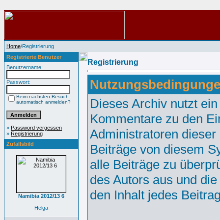
Home
/Registrierung
Registrierte Benutzer
Registrierung
Benutzername:
Nutzungsbedingunge
Passwort:
Beim nächsten Besuch
Dieses Archiv nutzt e
automatisch anmelden?
Kommentare zu den Ei
»
Password vergessen
Administratoren dieser
»
Registrierung
Zufallsbild
Beiträge von diesem Sy
alle Beiträge zu überpr
des Autors aus und die
den Inhalt jedes Beitr
Namibia 2012/13 6
Helga