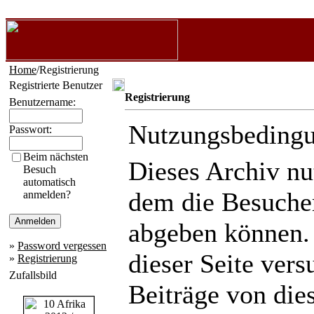
Home
/Registrierung
Registrierte Benutzer
Registrierung
Benutzername:
Nutzungsbeding
Passwort:
Beim nächsten
Dieses Archiv n
Besuch
automatisch
dem die Besuche
anmelden?
abgeben können.
»
Password vergessen
dieser Seite ver
»
Registrierung
Zufallsbild
Beiträge von die