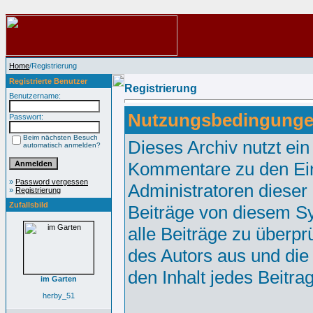
Home
/Registrierung
Registrierte Benutzer
Registrierung
Benutzername:
Nutzungsbedingunge
Passwort:
Beim nächsten Besuch
Dieses Archiv nutzt e
automatisch anmelden?
Kommentare zu den Ei
»
Password vergessen
Administratoren dieser
»
Registrierung
Zufallsbild
Beiträge von diesem Sy
alle Beiträge zu überpr
des Autors aus und die
den Inhalt jedes Beitr
im Garten
herby_51