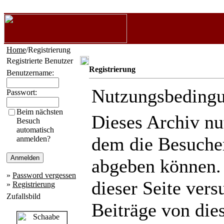
Home
/Registrierung
Registrierte Benutzer
Registrierung
Benutzername:
Nutzungsbeding
Passwort:
Beim nächsten
Dieses Archiv n
Besuch
automatisch
dem die Besuche
anmelden?
abgeben können.
»
Password vergessen
dieser Seite ver
»
Registrierung
Zufallsbild
Beiträge von die