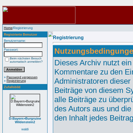
Home
/Registrierung
Registrierte Benutzer
Registrierung
Benutzername:
Nutzungsbedingunge
Passwort:
Beim nächsten Besuch
Dieses Archiv nutzt e
automatisch anmelden?
Kommentare zu den Ei
»
Password vergessen
Administratoren dieser
»
Registrierung
Zufallsbild
Beiträge von diesem Sy
alle Beiträge zu überpr
des Autors aus und die
den Inhalt jedes Beitr
D:Bayern>Burgruine
Wildenstein2
waldi