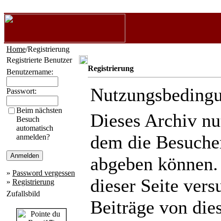
Home
/Registrierung
Registrierte Benutzer
Registrierung
Benutzername:
Nutzungsbeding
Passwort:
Beim nächsten
Dieses Archiv n
Besuch
automatisch
dem die Besuche
anmelden?
abgeben können.
»
Password vergessen
dieser Seite ver
»
Registrierung
Zufallsbild
Beiträge von die