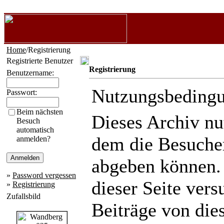
Home
/Registrierung
Registrierte Benutzer
Registrierung
Benutzername:
Nutzungsbeding
Passwort:
Beim nächsten
Dieses Archiv n
Besuch
automatisch
dem die Besuche
anmelden?
abgeben können.
»
Password vergessen
dieser Seite ver
»
Registrierung
Zufallsbild
Beiträge von die