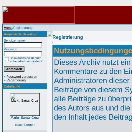
Home
/Registrierung
Registrierte Benutzer
Registrierung
Benutzername:
Nutzungsbedingunge
Passwort:
Beim nächsten Besuch
Dieses Archiv nutzt e
automatisch anmelden?
Kommentare zu den Ei
»
Password vergessen
Administratoren dieser
»
Registrierung
Zufallsbild
Beiträge von diesem Sy
alle Beiträge zu überpr
des Autors aus und die
den Inhalt jedes Beitr
Markt_Santa_Cruz
claus-juergen