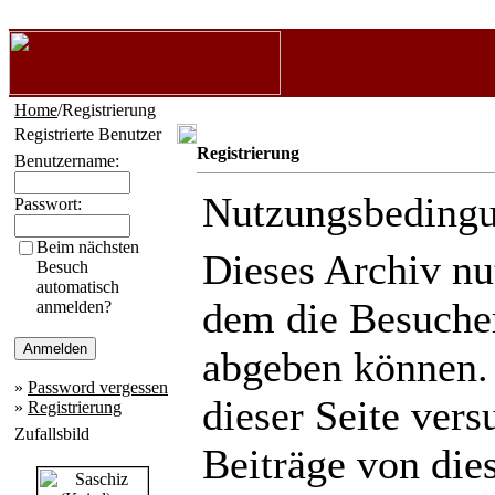
Home
/Registrierung
Registrierte Benutzer
Registrierung
Benutzername:
Nutzungsbeding
Passwort:
Beim nächsten
Dieses Archiv n
Besuch
automatisch
dem die Besuche
anmelden?
abgeben können.
»
Password vergessen
dieser Seite ver
»
Registrierung
Zufallsbild
Beiträge von die