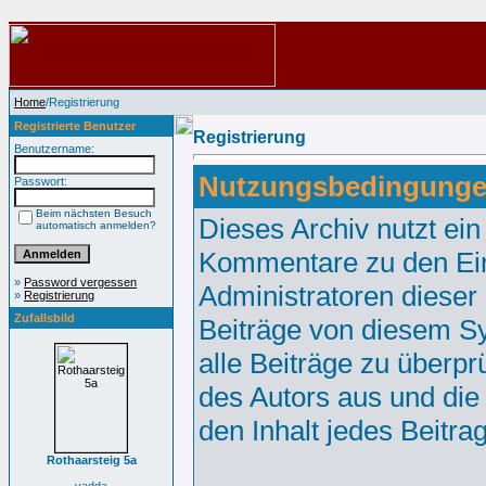
Home
/Registrierung
Registrierte Benutzer
Registrierung
Benutzername:
Nutzungsbedingunge
Passwort:
Beim nächsten Besuch
Dieses Archiv nutzt e
automatisch anmelden?
Kommentare zu den Ei
»
Password vergessen
Administratoren dieser
»
Registrierung
Zufallsbild
Beiträge von diesem Sy
alle Beiträge zu überpr
des Autors aus und die
den Inhalt jedes Beitr
Rothaarsteig 5a