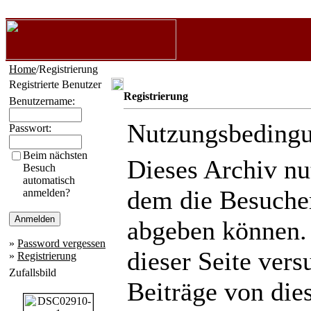
Home
/Registrierung
Registrierte Benutzer
Registrierung
Benutzername:
Nutzungsbeding
Passwort:
Beim nächsten
Dieses Archiv n
Besuch
automatisch
dem die Besuche
anmelden?
abgeben können.
»
Password vergessen
dieser Seite ver
»
Registrierung
Zufallsbild
Beiträge von die