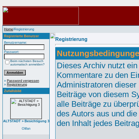
Home
/Registrierung
Registrierte Benutzer
Registrierung
Benutzername:
Nutzungsbedingunge
Passwort:
Beim nächsten Besuch
Dieses Archiv nutzt e
automatisch anmelden?
Kommentare zu den Ei
»
Password vergessen
Administratoren dieser
»
Registrierung
Zufallsbild
Beiträge von diesem Sy
alle Beiträge zu überpr
des Autors aus und die
den Inhalt jedes Beitr
ALTSTADT > Besichtigung 3
Olifan