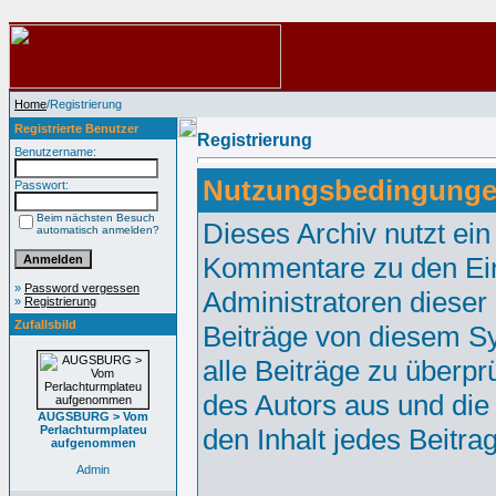
Home
/Registrierung
Registrierte Benutzer
Registrierung
Benutzername:
Nutzungsbedingunge
Passwort:
Beim nächsten Besuch
Dieses Archiv nutzt e
automatisch anmelden?
Kommentare zu den Ei
»
Password vergessen
Administratoren dieser
»
Registrierung
Zufallsbild
Beiträge von diesem Sy
alle Beiträge zu überpr
des Autors aus und die
AUGSBURG > Vom
Perlachturmplateu
den Inhalt jedes Beitr
aufgenommen
Admin