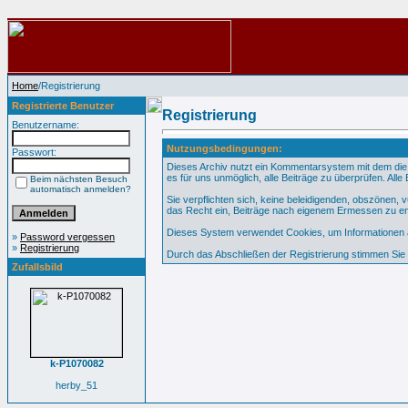
Home
/Registrierung
Registrierte Benutzer
Registrierung
Benutzername:
Nutzungsbedingungen:
Passwort:
Dieses Archiv nutzt ein Kommentarsystem mit dem die
es für uns unmöglich, alle Beiträge zu überprüfen. All
Beim nächsten Besuch
automatisch anmelden?
Sie verpflichten sich, keine beleidigenden, obszönen,
das Recht ein, Beiträge nach eigenem Ermessen zu en
Dieses System verwendet Cookies, um Informationen au
»
Password vergessen
»
Registrierung
Durch das Abschließen der Registrierung stimmen Si
Zufallsbild
k-P1070082
herby_51