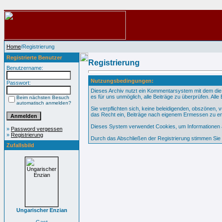
Home
/Registrierung
Registrierte Benutzer
Registrierung
Benutzername:
Nutzungsbedingungen:
Passwort:
Dieses Archiv nutzt ein Kommentarsystem mit dem die
es für uns unmöglich, alle Beiträge zu überprüfen. All
Beim nächsten Besuch
automatisch anmelden?
Sie verpflichten sich, keine beleidigenden, obszönen,
das Recht ein, Beiträge nach eigenem Ermessen zu en
Dieses System verwendet Cookies, um Informationen au
»
Password vergessen
»
Registrierung
Durch das Abschließen der Registrierung stimmen Si
Zufallsbild
Ungarischer Enzian